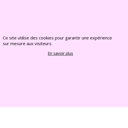
Visiter notre site interent : Déco Jardin, Bouddha,
Statue, Fontaine, Bassin -
CLIQUEZ ICI
www.deco-jardin-zen.com
Ce site utilise des cookies pour garantir une expérience
sur mesure aux visiteurs.
2022 FRANCE CHIOTS © Tous droits reserves
En savoir plus
Boutique en ligne créés
avec le logiciel
eCommerce ShopFactory