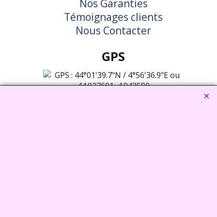
Nos Garanties
Témoignages clients
Nous Contacter
GPS
44°01'39.7"N
4°56'36.9"E
44.027691,
4.943590
Vcard
FRANCE CHIOTS