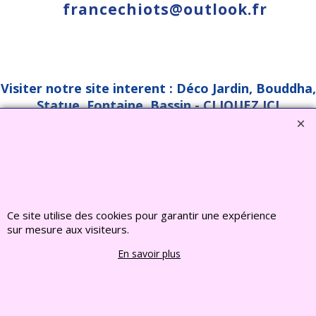
francechiots@outlook.fr
Visiter notre site interent : Déco Jardin, Bouddha,
Statue, Fontaine, Bassin -
CLIQUEZ ICI
www.deco-jardin-zen.com
2022 FRANCE CHIOTS © Tous droits reserves
Boutique en ligne créés
avec le logiciel
eCommerce ShopFactory
Ce site utilise des cookies pour garantir une expérience
sur mesure aux visiteurs.
En savoir plus