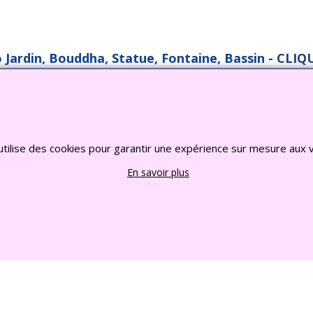
o Jardin, Bouddha, Statue, Fontaine, Bassin -
CLIQU
2022 FRANCE CHIOTS © Tous droits reserves
Boutique en ligne créés
avec le logiciel
eCommerce ShopFactory
utilise des cookies pour garantir une expérience sur mesure aux v
En savoir plus