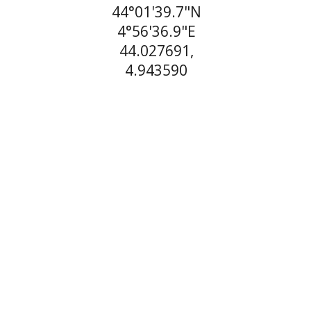
44°01'39.7"N
4°56'36.9"E
44.027691,
4.943590