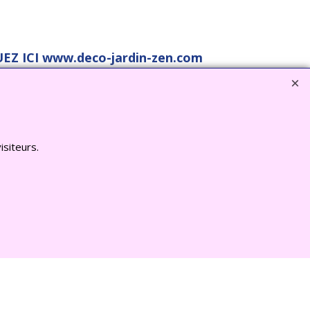
EZ ICI www.deco-jardin-zen.com
isiteurs.