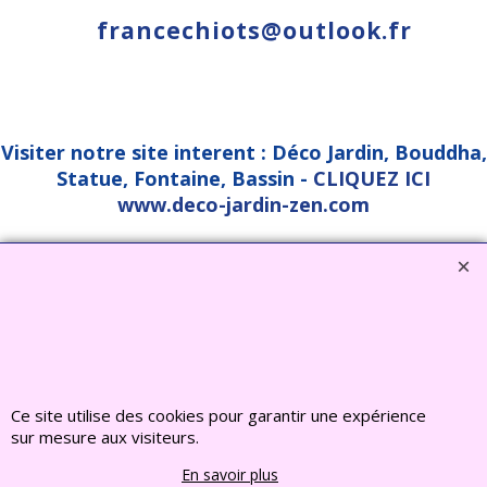
francechiots@outlook.fr
Visiter notre site interent : Déco Jardin, Bouddha,
Statue, Fontaine, Bassin -
CLIQUEZ ICI
www.deco-jardin-zen.com
2022 FRANCE CHIOTS © Tous droits reserves
Boutique en ligne créés
avec le logiciel
eCommerce ShopFactory
Ce site utilise des cookies pour garantir une expérience
sur mesure aux visiteurs.
En savoir plus