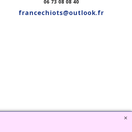
06 73 08 08 40
francechiots@outlook.fr
EZ ICI www.deco-jardin-zen.com