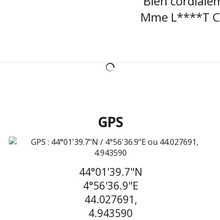
Bien cordiale
Mme L****T Cé
GPS
44°01'39.7"N
4°56'36.9"E
44.027691,
4.943590