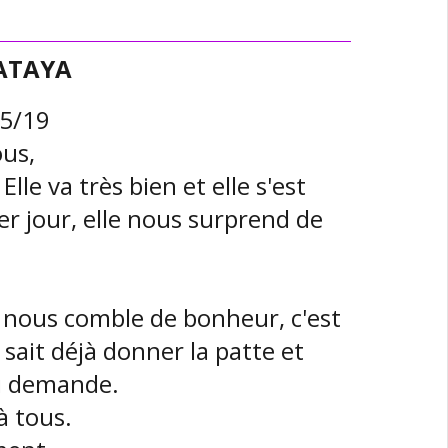
PATAYA
05/19
ous,
lle va très bien et elle s'est
r jour, elle nous surprend de
e nous comble de bonheur, c'est
 sait déjà donner la patte et
ui demande.
à tous.