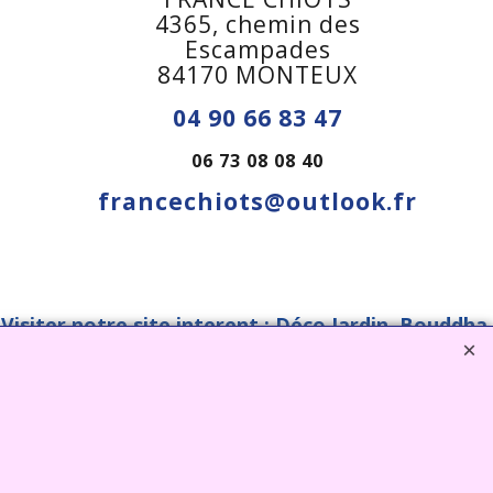
4365, chemin des
Escampades
84170 MONTEUX
04 90 66 83 47
06 73 08 08 40
francechiots@outlook.fr
Visiter notre site interent : Déco Jardin, Bouddha,
Statue, Fontaine, Bassin -
CLIQUEZ ICI
www.deco-jardin-zen.com
2022 FRANCE CHIOTS © Tous droits reserves
Boutique en ligne créés
avec le logiciel