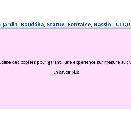
o Jardin, Bouddha, Statue, Fontaine, Bassin -
CLIQU
2022 FRANCE CHIOTS © Tous droits reserves
Boutique en ligne créés
avec le logiciel
eCommerce ShopFactory
utilise des cookies pour garantir une expérience sur mesure aux v
En savoir plus