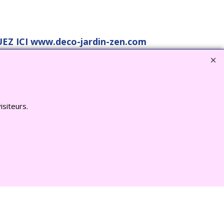
EZ ICI www.deco-jardin-zen.com
isiteurs.