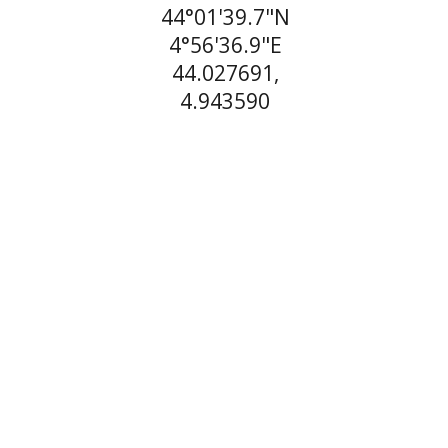
44°01'39.7"N
4°56'36.9"E
44.027691,
4.943590