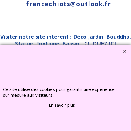
francechiots@outlook.fr
Visiter notre site interent : Déco Jardin, Bouddha,
Statue, Fontaine, Bassin -
CLIQUEZ ICI
www.deco-jardin-zen.com
2022 FRANCE CHIOTS © Tous droits reserves
Boutique en ligne créés
avec le logiciel
eCommerce ShopFactory
Ce site utilise des cookies pour garantir une expérience
sur mesure aux visiteurs.
En savoir plus