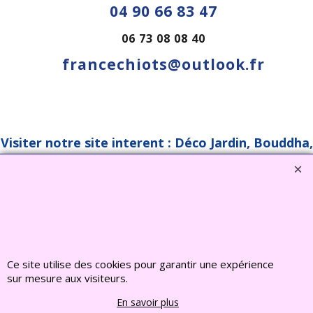
04 90 66 83 47
06 73 08 08 40
francechiots@outlook.fr
Visiter notre site interent : Déco Jardin, Bouddha,
Statue, Fontaine, Bassin -
CLIQUEZ ICI
www.deco-jardin-zen.com
2022 FRANCE CHIOTS © Tous droits reserves
Boutique en ligne créés
avec le logiciel
eCommerce ShopFactory
Ce site utilise des cookies pour garantir une expérience
sur mesure aux visiteurs.
En savoir plus