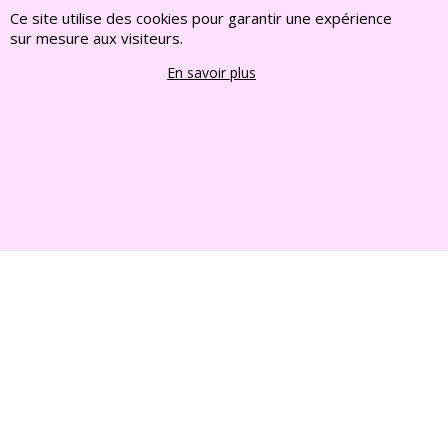
Visiter notre site interent : Déco Jardin, Bouddha,
Ce site utilise des cookies pour garantir une expérience
Statue, Fontaine, Bassin -
CLIQUEZ ICI
sur mesure aux visiteurs.
www.deco-jardin-zen.com
En savoir plus
2022 FRANCE CHIOTS © Tous droits reserves
Boutique en ligne créés
avec le logiciel
eCommerce ShopFactory