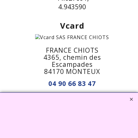
4.943590
Vcard
FRANCE CHIOTS
4365, chemin des
Escampades
84170 MONTEUX
04 90 66 83 47
06 73 08 08 40
francechiots@outlook.fr