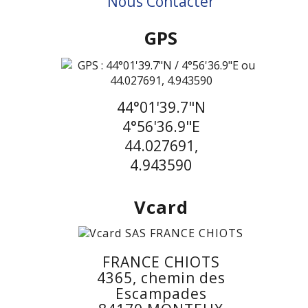
Nous Contacter
GPS
44°01'39.7"N
4°56'36.9"E
44.027691,
4.943590
Vcard
FRANCE CHIOTS
4365, chemin des
Escampades