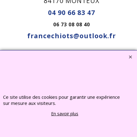
84170 MONTEUX
04 90 66 83 47
06 73 08 08 40
francechiots@outlook.fr
Visiter notre site interent : Déco Jardin, Bouddha,
Statue, Fontaine, Bassin -
CLIQUEZ ICI
www.deco-jardin-zen.com
Ce site utilise des cookies pour garantir une expérience
2022 FRANCE CHIOTS © Tous droits reserves
sur mesure aux visiteurs.
En savoir plus
Boutique en ligne créés
avec le logiciel
eCommerce ShopFactory