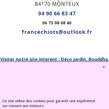
84170 MONTEUX
04 90 66 83 47
06 73 08 08 40
francechiots@outlook.fr
Visiter notre site interent : Déco Jardin, Bouddha,
Statue, Fontaine, Bassin -
CLIQUEZ ICI
www.deco-jardin-zen.com
2022 FRANCE CHIOTS © Tous droits reserves
Boutique en ligne créés
avec le logiciel
eCommerce ShopFactory
Ce site utilise des cookies pour garantir une expérience
sur mesure aux visiteurs.