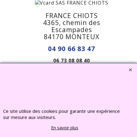
FRANCE CHIOTS
4365, chemin des
Escampades
84170 MONTEUX
04 90 66 83 47
06 73 08 08 40
francechiots@outlook.fr
Visiter notre site interent : Déco Jardin, Bouddha,
Ce site utilise des cookies pour garantir une expérience
Statue, Fontaine, Bassin -
CLIQUEZ ICI
sur mesure aux visiteurs.
www.deco-jardin-zen.com
En savoir plus
2022 FRANCE CHIOTS © Tous droits reserves