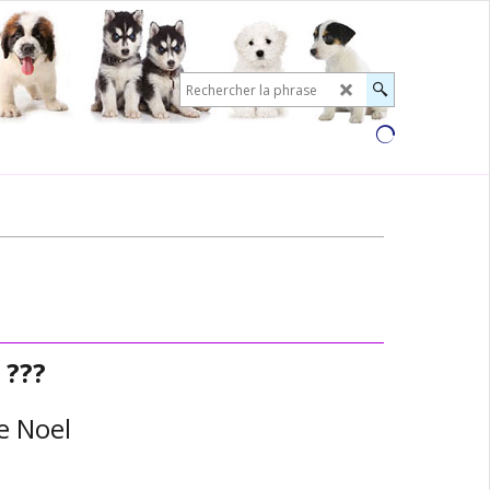
 ???
e Noel