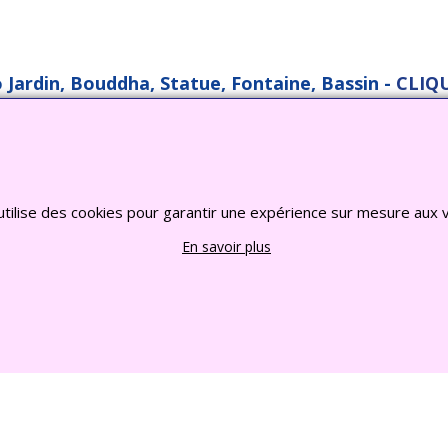
o Jardin, Bouddha, Statue, Fontaine, Bassin -
CLIQU
2022 FRANCE CHIOTS © Tous droits reserves
Boutique en ligne créés
avec le logiciel
eCommerce ShopFactory
utilise des cookies pour garantir une expérience sur mesure aux v
En savoir plus