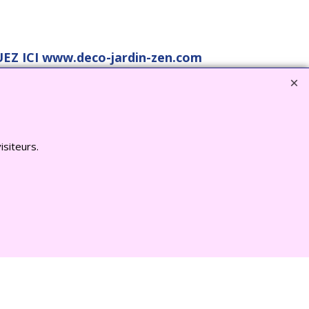
EZ ICI www.deco-jardin-zen.com
isiteurs.