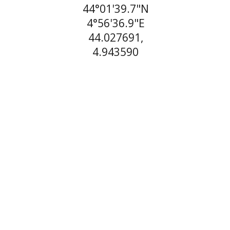
44°01'39.7"N
4°56'36.9"E
44.027691,
4.943590