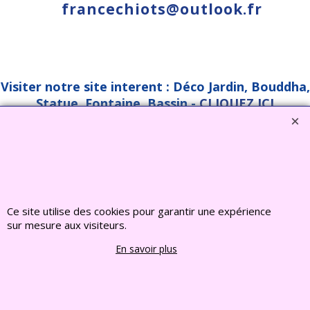
francechiots@outlook.fr
Visiter notre site interent : Déco Jardin, Bouddha,
Statue, Fontaine, Bassin -
CLIQUEZ ICI
www.deco-jardin-zen.com
2022 FRANCE CHIOTS © Tous droits reserves
Boutique en ligne créés
avec le logiciel
eCommerce ShopFactory
Ce site utilise des cookies pour garantir une expérience
sur mesure aux visiteurs.
En savoir plus