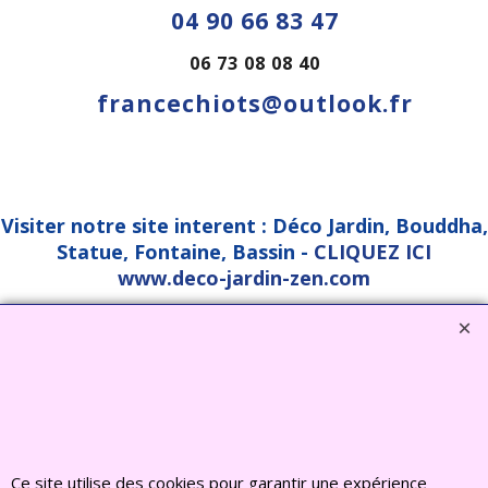
04 90 66 83 47
06 73 08 08 40
francechiots@outlook.fr
Visiter notre site interent : Déco Jardin, Bouddha,
Statue, Fontaine, Bassin -
CLIQUEZ ICI
www.deco-jardin-zen.com
2022 FRANCE CHIOTS © Tous droits reserves
Boutique en ligne créés
avec le logiciel
eCommerce ShopFactory
Ce site utilise des cookies pour garantir une expérience