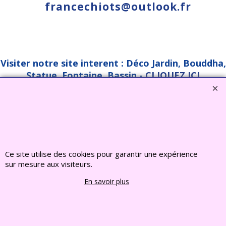
francechiots@outlook.fr
Visiter notre site interent : Déco Jardin, Bouddha,
Statue, Fontaine, Bassin -
CLIQUEZ ICI
www.deco-jardin-zen.com
2022 FRANCE CHIOTS © Tous droits reserves
Boutique en ligne créés
avec le logiciel
eCommerce ShopFactory
Ce site utilise des cookies pour garantir une expérience
sur mesure aux visiteurs.
En savoir plus