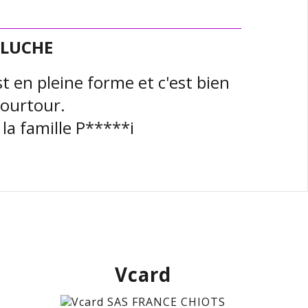
ELUCHE
st en pleine forme et c'est bien
tourtour.
a famille P*****i
Vcard