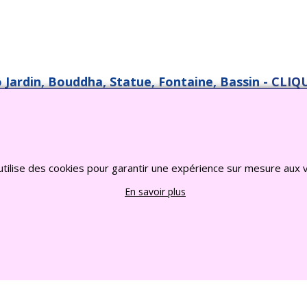
o Jardin, Bouddha, Statue, Fontaine, Bassin -
CLIQU
2022 FRANCE CHIOTS © Tous droits reserves
Boutique en ligne créés
avec le logiciel
eCommerce ShopFactory
utilise des cookies pour garantir une expérience sur mesure aux v
En savoir plus