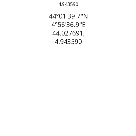
44°01'39.7"N
4°56'36.9"E
44.027691,
4.943590