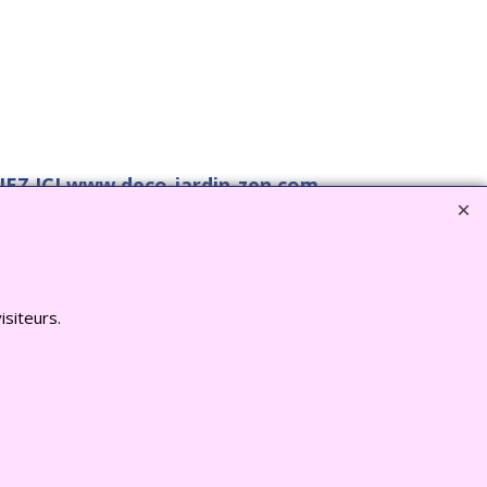
EZ ICI www.deco-jardin-zen.com
isiteurs.