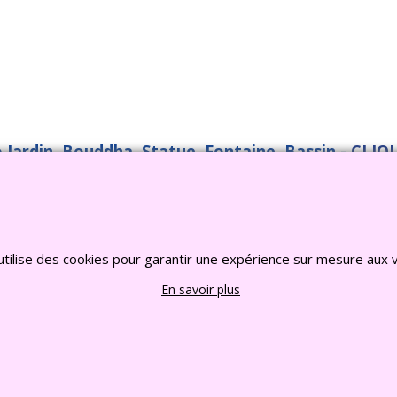
o Jardin, Bouddha, Statue, Fontaine, Bassin -
CLIQU
2022 FRANCE CHIOTS © Tous droits reserves
Boutique en ligne créés
avec le logiciel
eCommerce ShopFactory
utilise des cookies pour garantir une expérience sur mesure aux v
En savoir plus