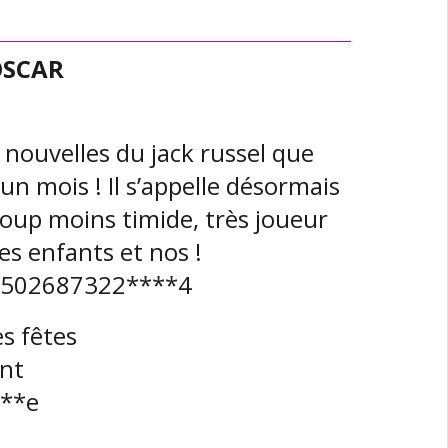
OSCAR
nouvelles du jack russel que
 un mois ! Il s’appelle désormais
ucoup moins timide, très joueur
les enfants et nos !
: 2502687322****4
s fêtes
nt
***e