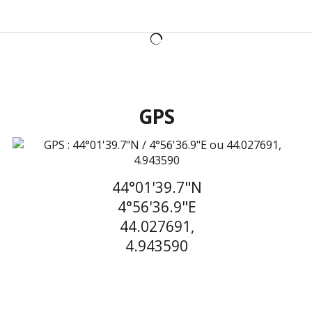
GPS
44°01'39.7"N
4°56'36.9"E
44.027691,
4.943590