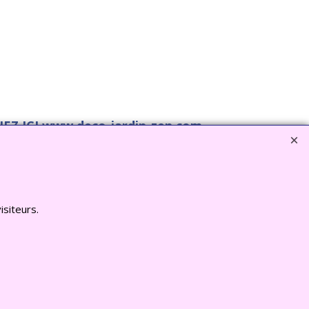
EZ ICI www.deco-jardin-zen.com
isiteurs.