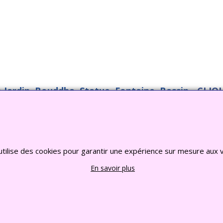
o Jardin, Bouddha, Statue, Fontaine, Bassin -
CLIQU
2022 FRANCE CHIOTS © Tous droits reserves
Boutique en ligne créés
avec le logiciel
eCommerce ShopFactory
utilise des cookies pour garantir une expérience sur mesure aux v
En savoir plus