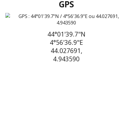
GPS
44°01'39.7"N
4°56'36.9"E
44.027691,
4.943590