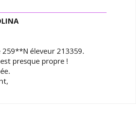
OLINA
ge 259**N éleveur 213359.
 est presque propre !
ée.
nt,