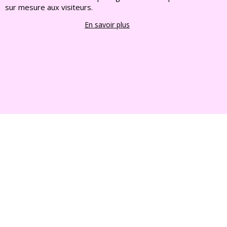
2022 FRANCE CHIOTS © Tous droits reserves
sur mesure aux visiteurs.
En savoir plus
Boutique en ligne créés
avec le logiciel
eCommerce ShopFactory