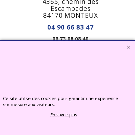
4365, chemin des
Escampades
84170 MONTEUX
04 90 66 83 47
06 73 08 08 40
francechiots@outlook.fr
Visiter notre site interent : Déco Jardin, Bouddha,
Statue, Fontaine, Bassin -
CLIQUEZ ICI
www.deco-jardin-zen.com
Ce site utilise des cookies pour garantir une expérience
sur mesure aux visiteurs.
2022 FRANCE CHIOTS © Tous droits reserves
En savoir plus
Boutique en ligne créés
avec le logiciel
eCommerce ShopFactory