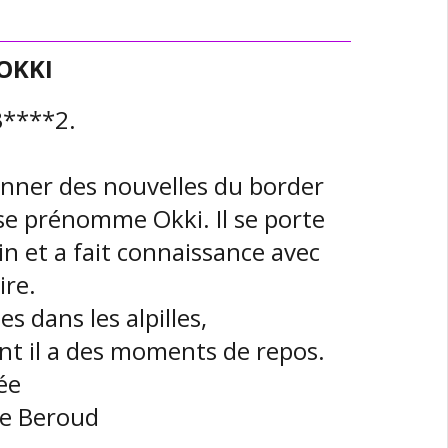
 OKKI
3****2.
nner des nouvelles du border
 se prénomme Okki. Il se porte
cin et a fait connaissance avec
ire.
s dans les alpilles,
nt il a des moments de repos.
ée
e Beroud