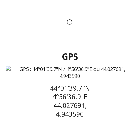
GPS
44°01'39.7"N
4°56'36.9"E
44.027691,
4.943590