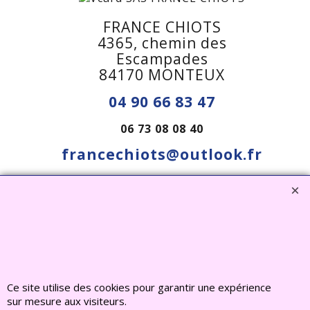
FRANCE CHIOTS
4365, chemin des
Escampades
84170 MONTEUX
04 90 66 83 47
06 73 08 08 40
francechiots@outlook.fr
Visiter notre site interent : Déco Jardin, Bouddha,
Statue, Fontaine, Bassin -
CLIQUEZ ICI
www.deco-jardin-zen.com
Ce site utilise des cookies pour garantir une expérience
2022 FRANCE CHIOTS © Tous droits reserves
sur mesure aux visiteurs.