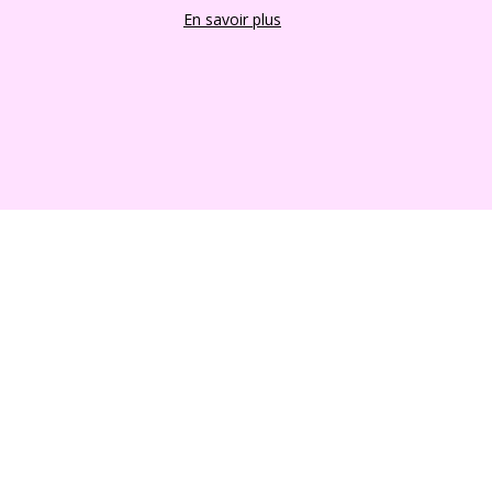
En savoir plus
2022 FRANCE CHIOTS © Tous droits reserves
Boutique en ligne créés
avec le logiciel
eCommerce ShopFactory