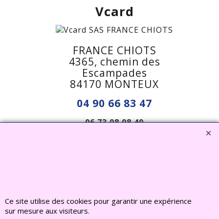
Vcard
FRANCE CHIOTS
4365, chemin des
Escampades
84170 MONTEUX
04 90 66 83 47
06 73 08 08 40
francechiots@outlook.fr
Visiter notre site interent : Déco Jardin, Bouddha,
Ce site utilise des cookies pour garantir une expérience
Statue, Fontaine, Bassin -
CLIQUEZ ICI
sur mesure aux visiteurs.
www.deco-jardin-zen.com