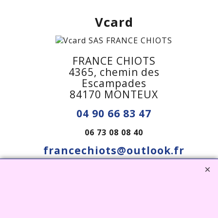
Vcard
FRANCE CHIOTS
4365, chemin des
Escampades
84170 MONTEUX
04 90 66 83 47
06 73 08 08 40
francechiots@outlook.fr
Visiter notre site interent : Déco Jardin, Bouddha,
Statue, Fontaine, Bassin -
CLIQUEZ ICI