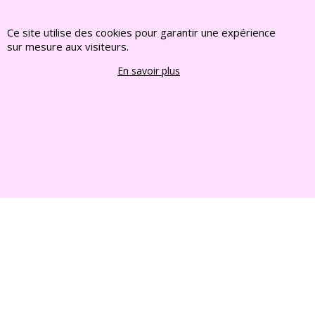
www.deco-jardin-zen.com
Ce site utilise des cookies pour garantir une expérience
2022 FRANCE CHIOTS © Tous droits reserves
sur mesure aux visiteurs.
En savoir plus
Boutique en ligne créés
avec le logiciel
eCommerce ShopFactory