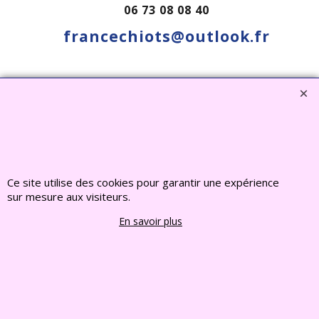
06 73 08 08 40
francechiots@outlook.fr
Visiter notre site interent : Déco Jardin, Bouddha,
Statue, Fontaine, Bassin -
CLIQUEZ ICI
www.deco-jardin-zen.com
2022 FRANCE CHIOTS © Tous droits reserves
Ce site utilise des cookies pour garantir une expérience
sur mesure aux visiteurs.
Boutique en ligne créés
En savoir plus
avec le logiciel
eCommerce ShopFactory