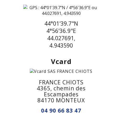
44°01'39.7"N
4°56'36.9"E
44.027691,
4.943590
Vcard
FRANCE CHIOTS
4365, chemin des
Escampades
84170 MONTEUX
04 90 66 83 47