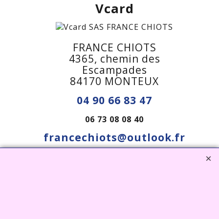
Vcard
FRANCE CHIOTS
4365, chemin des
Escampades
84170 MONTEUX
04 90 66 83 47
06 73 08 08 40
francechiots@outlook.fr
Visiter notre site interent : Déco Jardin, Bouddha,
Statue, Fontaine, Bassin -
CLIQUEZ ICI
www.deco-jardin-zen.com