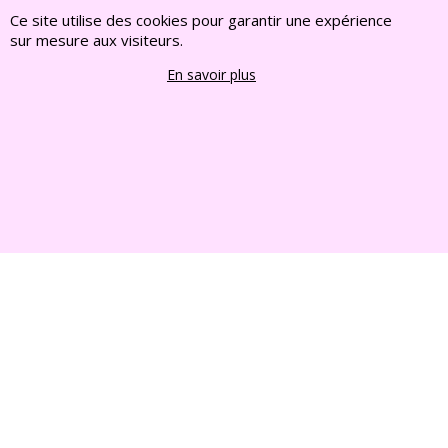
Ce site utilise des cookies pour garantir une expérience
2022 FRANCE CHIOTS © Tous droits reserves
sur mesure aux visiteurs.
En savoir plus
Boutique en ligne créés
avec le logiciel
eCommerce ShopFactory