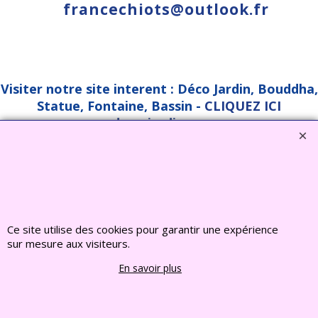
francechiots@outlook.fr
Visiter notre site interent : Déco Jardin, Bouddha,
Statue, Fontaine, Bassin -
CLIQUEZ ICI
www.deco-jardin-zen.com
2022 FRANCE CHIOTS © Tous droits reserves
Boutique en ligne créés
avec le logiciel
eCommerce ShopFactory
Ce site utilise des cookies pour garantir une expérience
sur mesure aux visiteurs.
En savoir plus