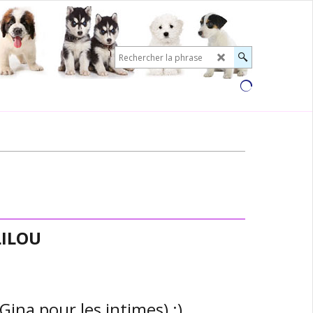
LILOU
Gina pour les intimes) :)