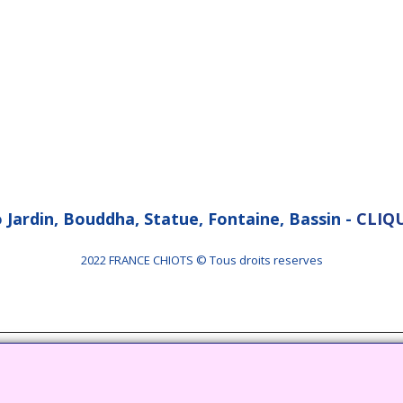
o Jardin, Bouddha, Statue, Fontaine, Bassin -
CLIQU
2022 FRANCE CHIOTS © Tous droits reserves
Boutique en ligne créés
avec le logiciel
eCommerce ShopFactory