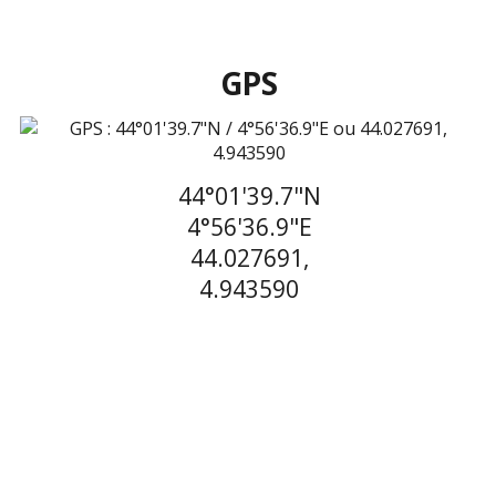
GPS
44°01'39.7"N
4°56'36.9"E
44.027691,
4.943590