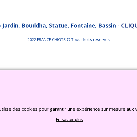
o Jardin, Bouddha, Statue, Fontaine, Bassin -
CLIQU
2022 FRANCE CHIOTS © Tous droits reserves
Boutique en ligne créés
avec le logiciel
eCommerce ShopFactory
utilise des cookies pour garantir une expérience sur mesure aux v
En savoir plus