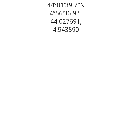
44°01'39.7"N
4°56'36.9"E
44.027691,
4.943590