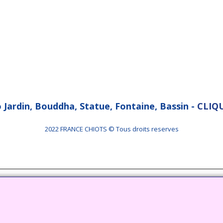
o Jardin, Bouddha, Statue, Fontaine, Bassin -
CLIQU
2022 FRANCE CHIOTS © Tous droits reserves
Boutique en ligne créés
avec le logiciel
eCommerce ShopFactory