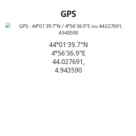
GPS
44°01'39.7"N
4°56'36.9"E
44.027691,
4.943590