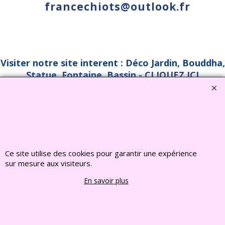
francechiots@outlook.fr
Visiter notre site interent : Déco Jardin, Bouddha,
Statue, Fontaine, Bassin -
CLIQUEZ ICI
www.deco-jardin-zen.com
2022 FRANCE CHIOTS © Tous droits reserves
Boutique en ligne créés
avec le logiciel
eCommerce ShopFactory
Ce site utilise des cookies pour garantir une expérience
sur mesure aux visiteurs.
En savoir plus