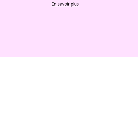
En savoir plus
2022 FRANCE CHIOTS © Tous droits reserves
Boutique en ligne créés
avec le logiciel
eCommerce ShopFactory