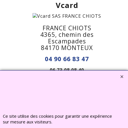
Vcard
FRANCE CHIOTS
4365, chemin des
Escampades
84170 MONTEUX
04 90 66 83 47
06 73 08 08 40
francechiots@outlook.fr
Visiter notre site interent : Déco Jardin, Bouddha,
Ce site utilise des cookies pour garantir une expérience
Statue, Fontaine, Bassin -
CLIQUEZ ICI
sur mesure aux visiteurs.
www.deco-jardin-zen.com