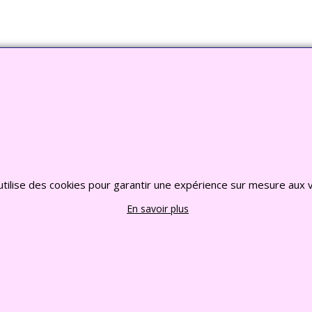
o Jardin, Bouddha, Statue, Fontaine, Bassin -
CLIQU
2022 FRANCE CHIOTS © Tous droits reserves
utilise des cookies pour garantir une expérience sur mesure aux v
En savoir plus
Boutique en ligne créés
avec le logiciel
eCommerce ShopFactory