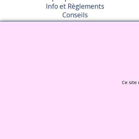
Info et Règlements
Conseils
Nos Garanties
Témoignages clients
Nous Contacter
Visiter notre site interent : Déc
Ce site 