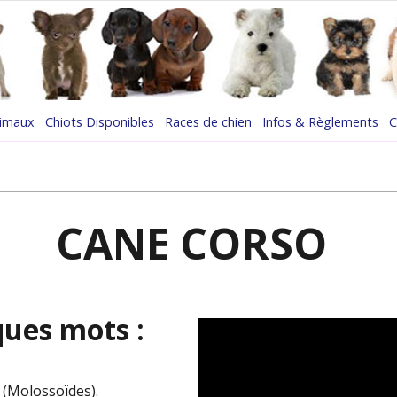
nimaux
Chiots Disponibles
Races de chien
Infos & Règlements
C
CANE CORSO
ques mots :
(Molossoïdes).