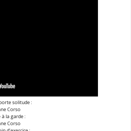
orte solitude :
 à la garde :
in d'exercice :