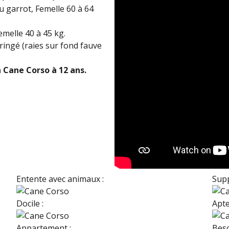
 garrot, Femelle 60 à 64
emelle 40 à 45 kg.
bringé (raies sur fond fauve
n Cane Corso
à 12 ans.
Entente avec animaux :
Supp
Docile :
Apte
Appartement :
Beso