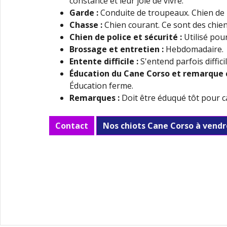
constance et leur joie de vivre.
Garde :
Conduite de troupeaux. Chien de 
Chasse :
Chien courant. Ce sont des chiens
Chien de police et sécurité :
Utilisé pour
Brossage et entretien :
Hebdomadaire.
Entente difficile :
S'entend parfois diffic
Éducation du Cane Corso
et remarque 
Éducation ferme.
Remarques :
Doit être éduqué tôt pour ca
Contact
Nos chiots Cane Corso à vendr