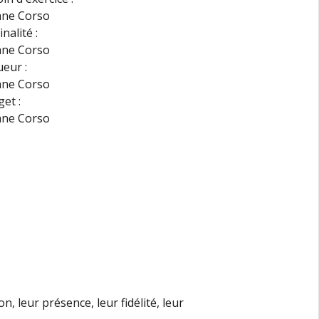
nalité :
eur :
et :
n, leur présence, leur fidélité, leur