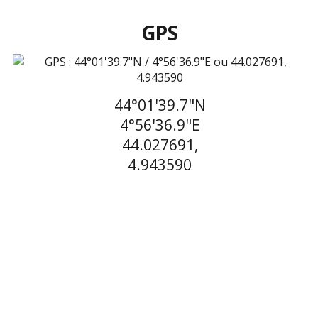
GPS
44°01'39.7"N
4°56'36.9"E
44.027691,
4.943590