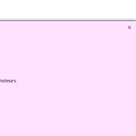
EZ ICI www.deco-jardin-zen.com
isiteurs.