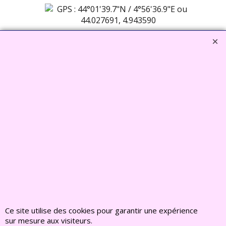
44°01'39.7"N
4°56'36.9"E
44.027691,
4.943590
Vcard
FRANCE CHIOTS
4365, chemin des
Escampades
84170 MONTEUX
04 90 66 83 47
Ce site utilise des cookies pour garantir une expérience
sur mesure aux visiteurs.