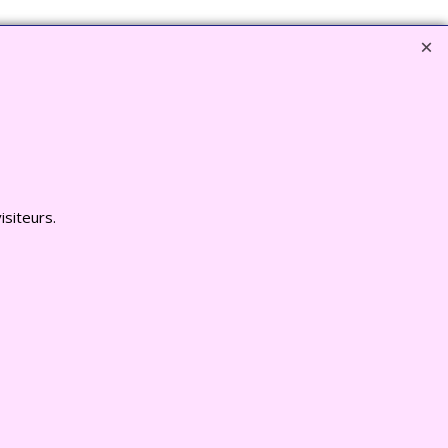
EZ ICI www.deco-jardin-zen.com
isiteurs.