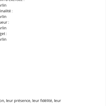
nalité :
eur :
et :
n, leur présence, leur fidélité, leur