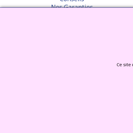
Nos Garanties
Témoignages clients
Nous Contacter
Visiter notre site interent : Déc
Ce site 