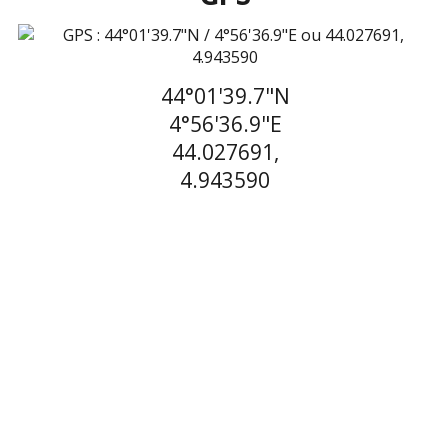
44°01'39.7"N
4°56'36.9"E
44.027691,
4.943590