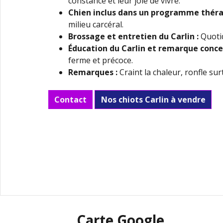
constance et leur joie de vivre.
Chien inclus dans un programme théra
milieu carcéral.
Brossage et entretien du Carlin
:
Quotid
Éducation du Carlin
et remarque conce
ferme et précoce.
Remarques :
Craint la chaleur, ronfle sur
Contact
Nos chiots Carlin à vendre
Carte Google