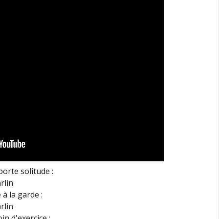
orte solitude :
 à la garde :
in d'exercice :