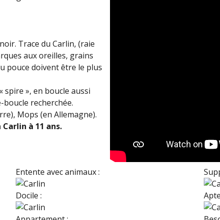
oir. Trace du Carlin, (raie
rques aux oreilles, grains
u pouce doivent être le plus
« spire », en boucle aussi
e-boucle recherchée.
rre), Mops (en Allemagne).
Carlin à 11 ans.
Entente avec animaux :
Supp
Docile :
Apte
Appartement :
Beso