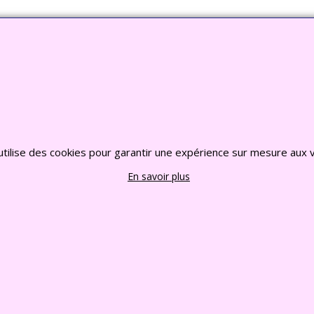
o Jardin, Bouddha, Statue, Fontaine, Bassin -
CLIQU
2022 FRANCE CHIOTS © Tous droits reserves
utilise des cookies pour garantir une expérience sur mesure aux v
En savoir plus
Boutique en ligne créés
avec le logiciel
eCommerce ShopFactory