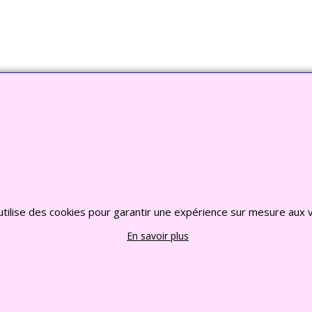
o Jardin, Bouddha, Statue, Fontaine, Bassin -
CLIQU
2022 FRANCE CHIOTS © Tous droits reserves
utilise des cookies pour garantir une expérience sur mesure aux v
En savoir plus
Boutique en ligne créés
avec le logiciel
eCommerce ShopFactory