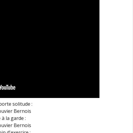
orte solitude :
 à la garde :
in d'exercice :