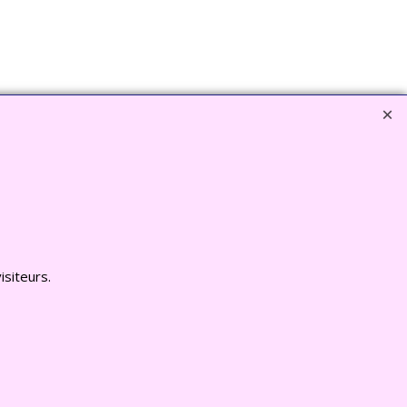
EZ ICI www.deco-jardin-zen.com
isiteurs.