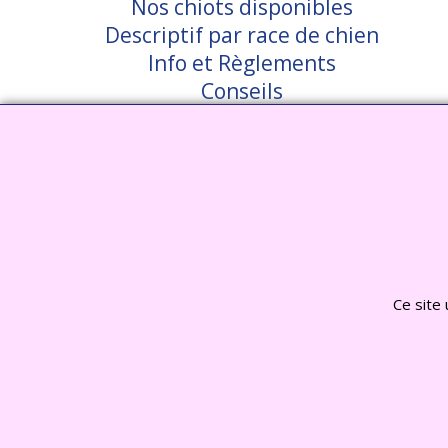
Nos chiots disponibles
Descriptif par race de chien
Info et Règlements
Conseils
Nos Garanties
Témoignages clients
Nous Contacter
Visiter notre site interent : Déc
Ce site 