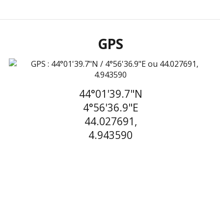
GPS
44°01'39.7"N
4°56'36.9"E
44.027691,
4.943590