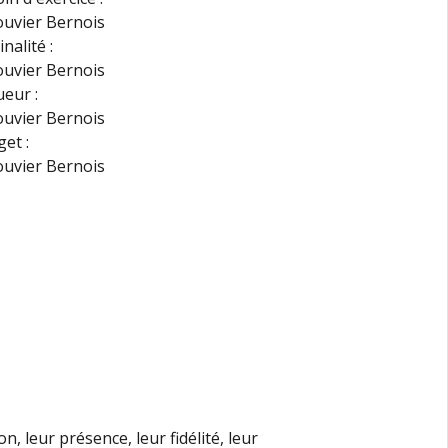
nalité :
eur :
et :
n, leur présence, leur fidélité, leur