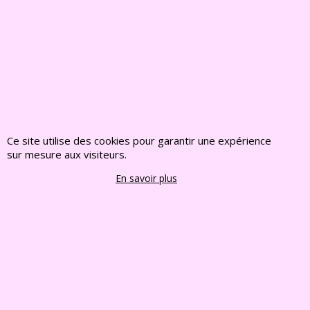
FRANCE CHIOTS
4365, chemin des
Escampades
84170 MONTEUX
04 90 66 83 47
06 73 08 08 40
Ce site utilise des cookies pour garantir une expérience
francechiots@outlook.fr
sur mesure aux visiteurs.
En savoir plus
Visiter notre site interent : Déco Jardin, Bouddha,
Statue, Fontaine, Bassin -
CLIQUEZ ICI
www.deco-jardin-zen.com
2022 FRANCE CHIOTS © Tous droits reserves