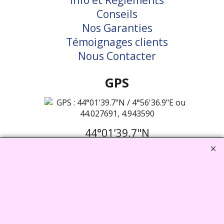
Info et Règlements
Conseils
Nos Garanties
Témoignages clients
Nous Contacter
GPS
44°01'39.7"N
4°56'36.9"E
44.027691,
4.943590
Vcard