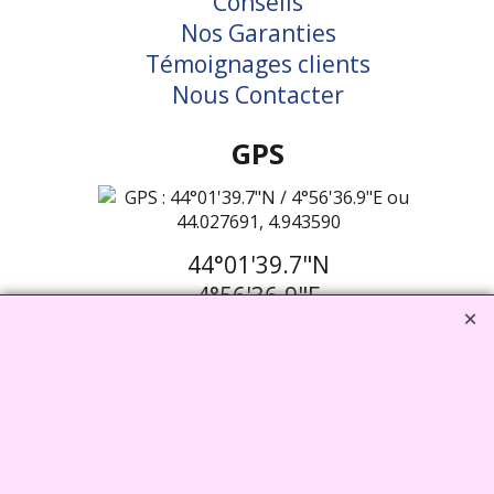
Conseils
Nos Garanties
Témoignages clients
Nous Contacter
GPS
44°01'39.7"N
4°56'36.9"E
44.027691,
4.943590
Vcard